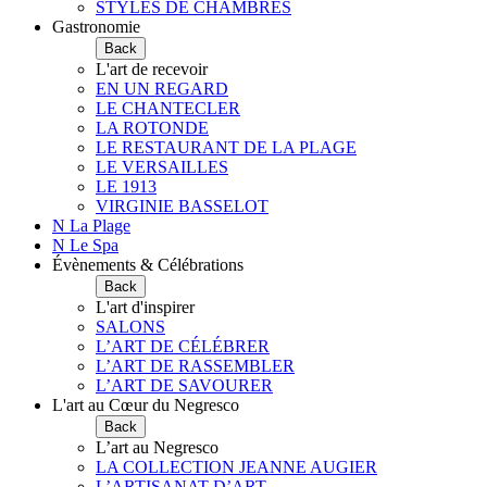
STYLES DE CHAMBRES
Gastronomie
Back
L'art de recevoir
EN UN REGARD
LE CHANTECLER
LA ROTONDE
LE RESTAURANT DE LA PLAGE
LE VERSAILLES
LE 1913
VIRGINIE BASSELOT
N La Plage
N Le Spa
Évènements & Célébrations
Back
L'art d'inspirer
SALONS
L’ART DE CÉLÉBRER
L’ART DE RASSEMBLER
L’ART DE SAVOURER
L'art au Cœur du Negresco
Back
L’art au Negresco
LA COLLECTION JEANNE AUGIER
L’ARTISANAT D’ART