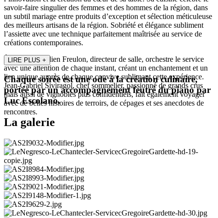
savoir-faire singulier des femmes et des hommes de la région, dans
un subtil mariage entre produits d’exception et sélection méticuleuse
des meilleurs artisans de la région. Sobriété et élégance subliment
l’assiette avec une technique parfaitement maîtrisée au service de
créations contemporaines.
À ses côtés, Julien Freulon, directeur de salle, orchestre le service
LIRE PLUS
+
avec une attention de chaque instant, créant un enchantement et un
lien unique auprès de chaque convive sublimant cette expérience.
Chaque soirée est une ode à la création culinaire,
Jean-Gabriel Siviragol, chef sommelier, passionné de grands crus
portée par un accompagnement feutré du piano par
mais aussi de vignobles plus confidentiels, fait également voyager
Luc Escolano.
avec de belles histoires de terroirs, de cépages et ses anecdotes de
rencontres.
La galerie