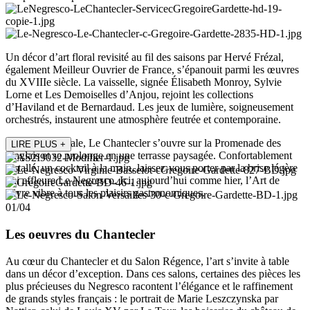
Un décor d’art floral revisité au fil des saisons par Hervé Frézal,
également Meilleur Ouvrier de France, s’épanouit parmi les œuvres
du XVIIIe siècle. La vaisselle, signée Élisabeth Monroy, Sylvie
Lorne et Les Demoiselles d’Anjou, rejoint les collections
d’Haviland et de Bernardaud. Les jeux de lumière, soigneusement
orchestrés, instaurent une atmosphère feutrée et contemporaine.
En saison estivale, Le Chantecler s’ouvre sur la Promenade des
LIRE PLUS
+
Anglais et se prolonge en une terrasse paysagée. Confortablement
installé, un cocktail à la main, laissez-vous porter par la brise légère
qui effleure Le Negresco. Ici, aujourd’hui comme hier, l’Art de
Vivre vibre à tous les plaisirs gastronomiques.
01/04
Les oeuvres du Chantecler
Au cœur du Chantecler et du Salon Régence, l’art s’invite à table
dans un décor d’exception. Dans ces salons, certaines des pièces les
plus précieuses du Negresco racontent l’élégance et le raffinement
de grands styles français : le portrait de Marie Leszczynska par