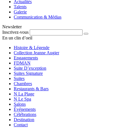
Actualités
Talents
Galerie
Communication & Médias
Newsletter
Inscrivez-vous
En un clin d’oeil
Histoire & Légende
Collection Jeanne Augier
Engagements
FDMAN
Suite D’exception
Suites Signature
Suites
Chambres
Restaurants & Bars
N La Plage
N Le Spa
Salons
Événements
Célébrations
Destination
Contact