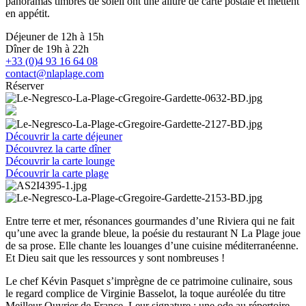
panoramas timbrés de soleil ont une allure de carte postale et mettent
en appétit.
Déjeuner de 12h à 15h
Dîner de 19h à 22h
+33 (0)4 93 16 64 08
contact@nlaplage.com
Réserver
Découvrir la carte déjeuner
Découvrez la carte dîner
Découvrir la carte lounge
Découvrir la carte plage
Entre terre et mer, résonances gourmandes d’une Riviera qui ne fait
qu’une avec la grande bleue, la poésie du restaurant N La Plage joue
de sa prose. Elle chante les louanges d’une cuisine méditerranéenne.
Et Dieu sait que les ressources y sont nombreuses !
Le chef Kévin Pasquet s’imprègne de ce patrimoine culinaire, sous
le regard complice de Virginie Basselot, la toque auréolée du titre
Meilleur Ouvrier de France. Leur signature : une ode au répertoire