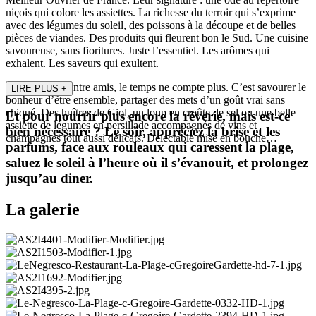
niçois qui colore les assiettes. La richesse du terroir qui s’exprime
avec des légumes du soleil, des poissons à la découpe et de belles
pièces de viandes. Des produits qui fleurent bon le Sud. Une cuisine
savoureuse, sans fioritures. Juste l’essentiel. Les arômes qui
exhalent. Les saveurs qui exultent.
En famille ou entre amis, le temps ne compte plus. C’est savourer le
LIRE PLUS
+
bonheur d’être ensemble, partager des mets d’un goût vrai sans
chiqué. Des huîtres de Giol, un loup en croûte de sel ou une belle
Et pour nourrir plus encore la rêverie, mais est-ce
assiette de légumes en persillade accompagnés de vins et
bien nécessaire ? Le soir, appréciez la brise et les
champagnes tout aussi délicats. Délectable mise en bouche…
parfums, face aux rouleaux qui caressent la plage,
saluez le soleil à l’heure où il s’évanouit, et prolongez
jusqu’au diner.
La galerie