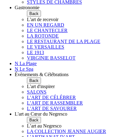
STYLES DE CHAMBRES
Gastronomie
Back
L'art de recevoir
EN UN REGARD
LE CHANTECLER
LA ROTONDE
LE RESTAURANT DE LA PLAGE
LE VERSAILLES
LE 1913
VIRGINIE BASSELOT
N La Plage
N Le Spa
Évènements & Célébrations
Back
L'art d'inspirer
SALONS
L’ART DE CÉLÉBRER
L’ART DE RASSEMBLER
L’ART DE SAVOURER
L'art au Cœur du Negresco
Back
L’art au Negresco
LA COLLECTION JEANNE AUGIER
L’ARTISANAT D’ART