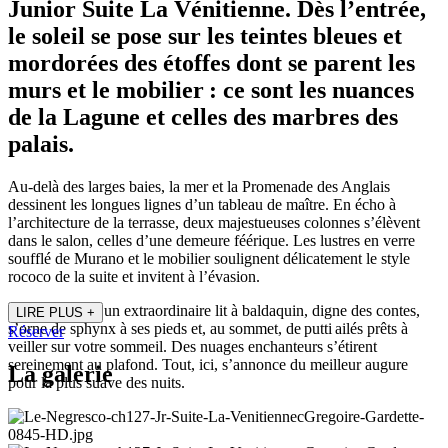
Junior Suite La Vénitienne. Dès l’entrée,
le soleil se pose sur les teintes bleues et
mordorées des étoffes dont se parent les
murs et le mobilier : ce sont les nuances
de la Lagune et celles des marbres des
palais.
Au-delà des larges baies, la mer et la Promenade des Anglais
dessinent les longues lignes d’un tableau de maître. En écho à
l’architecture de la terrasse, deux majestueuses colonnes s’élèvent
dans le salon, celles d’une demeure féérique. Les lustres en verre
soufflé de Murano et le mobilier soulignent délicatement le style
rococo de la suite et invitent à l’évasion.
Côté chambre, un extraordinaire lit à baldaquin, digne des contes,
LIRE PLUS
+
s’orne de sphynx à ses pieds et, au sommet, de putti ailés prêts à
Réserver
veiller sur votre sommeil. Des nuages enchanteurs s’étirent
sereinement au plafond. Tout, ici, s’annonce du meilleur augure
La galerie
pour la plus suave des nuits.